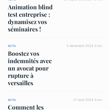
Animation blind
test entreprise :
dynamisez vos
séminaires !
5 décembre 2024
5 min
ACTU
Boostez vos
indemnités avec
un avocat pour
rupture à
versailles
27 août 2024
9 min
ACTU
Comment les