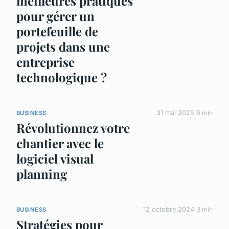
meilleures pratiques
pour gérer un
portefeuille de
projets dans une
entreprise
technologique ?
31 mai 2025
5 min
BUSINESS
Révolutionnez votre
chantier avec le
logiciel visual
planning
12 octobre 2024
3 min
BUSINESS
Stratégies pour