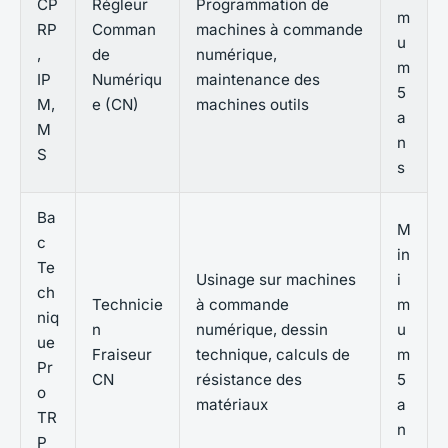
CP
Régleur
Programmation de
m
RP
Comman
machines à commande
u
,
de
numérique,
m
IP
Numériqu
maintenance des
5
M,
e (CN)
machines outils
a
M
n
S
s
Ba
M
c
in
Te
Usinage sur machines
i
ch
Technicie
à commande
m
niq
n
numérique, dessin
u
ue
Fraiseur
technique, calculs de
m
Pr
CN
résistance des
5
o
matériaux
a
TR
n
P