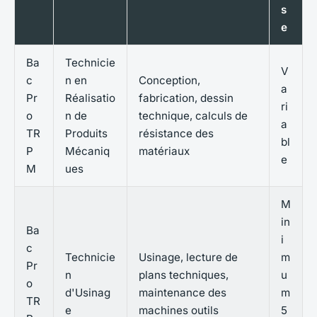
s
e
Ba
Technicie
V
c
n en
Conception,
a
Pr
Réalisatio
fabrication, dessin
ri
o
n de
technique, calculs de
a
TR
Produits
résistance des
bl
P
Mécaniq
matériaux
e
M
ues
M
in
Ba
i
c
Technicie
Usinage, lecture de
m
Pr
n
plans techniques,
u
o
d'Usinag
maintenance des
m
TR
e
machines outils
5