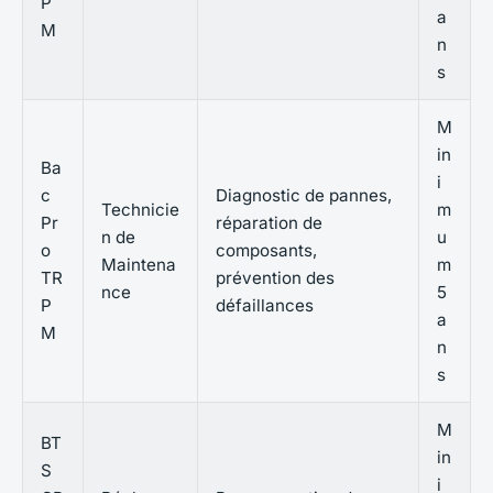
P
a
M
n
s
M
in
Ba
i
c
Diagnostic de pannes,
Technicie
m
Pr
réparation de
n de
u
o
composants,
Maintena
m
TR
prévention des
nce
5
P
défaillances
a
M
n
s
M
BT
in
S
i