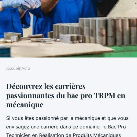
Accueil
›
Actu
ACTU
Découvrez les carrières
Découvrez les carrières
passionnantes du bac pro TRPM en
passionnantes du bac pro
mécanique
trpm en mécanique
Si vous êtes passionné par la mécanique et que vous
Emma
•
17 décembre 2024
•
6 min de lecture
envisagez une carrière dans ce domaine, le Bac Pro
Technicien en Réalisation de Produits Mécaniques