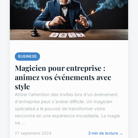
BUSINESS
Magicien pour entreprise :
animez vos événements avec
style
Attirer l'attention des invités lors d'un événement
d'entreprise peut s'avérer difficile. Un magicien
spécialisé a le pouvoir de transformer votre
rencontre en une expérience inoubliable. La magie
ne ...
27 septembre 2024
3 min de lecture →