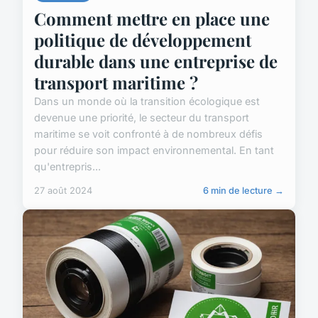
Comment mettre en place une
politique de développement
durable dans une entreprise de
transport maritime ?
Dans un monde où la transition écologique est
devenue une priorité, le secteur du transport
maritime se voit confronté à de nombreux défis
pour réduire son impact environnemental. En tant
qu'entrepris...
27 août 2024
6 min de lecture →