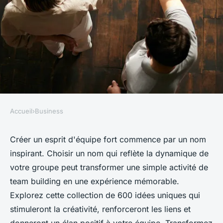
Accueil
›
Business
BUSINESS
Nom d'équipe team building :
Créer un esprit d'équipe fort commence par un nom
inspirant. Choisir un nom qui reflète la dynamique de
600 idées pour inspirer votre
votre groupe peut transformer une simple activité de
équipe
team building en une expérience mémorable.
Explorez cette collection de 600 idées uniques qui
Emma
•
19 novembre 2024
•
8 min de lecture
stimuleront la créativité, renforceront les liens et