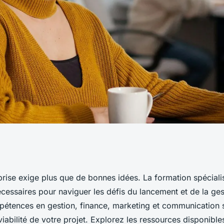
on pour créer
rise exige plus que de bonnes idées. La formation spécialis
essaires pour naviguer les défis du lancement et de la ges
c succès
pétences en gestion, finance, marketing et communication s
viabilité de votre projet. Explorez les ressources disponibl