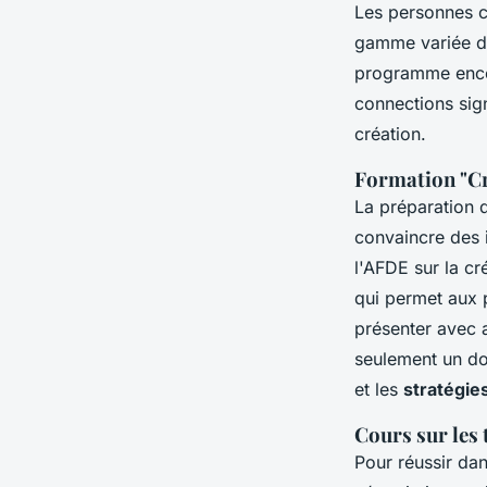
Les personnes ch
gamme variée de
programme enc
connections sign
création.
Formation "Cr
La préparation 
convaincre des i
l'AFDE sur la cr
qui permet aux p
présenter avec a
seulement un doc
et les
stratégie
Cours sur les 
Pour réussir da