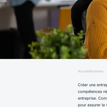
Accueil
›
Business
BUSINESS
Maîtrisez la formati
Créer une entrep
compétences néc
votre entreprise ave
entreprise. Com
pour assurer la 