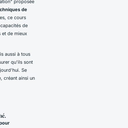
iation" proposée
echniques de
es, ce cours
 capacités de
s et de mieux
s aussi à tous
urer qu'ils sont
jourd'hui. Se
, créant ainsi un
hé.
 pour