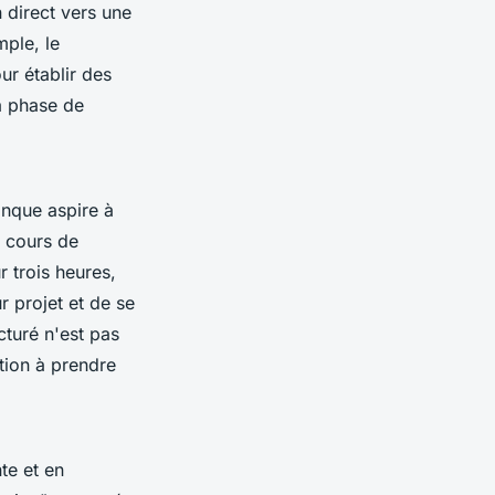
 direct vers une
ple, le
our établir des
la phase de
onque aspire à
e cours de
r trois heures,
r projet et de se
cturé n'est pas
ction à prendre
te et en