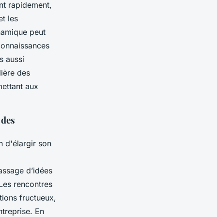
nt rapidement,
t les
ynamique peut
connaissances
s aussi
lière des
mettant aux
 des
 d'élargir son
assage d’idées
 Les rencontres
tions fructueux,
treprise. En