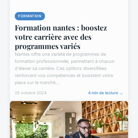
FORMATION
Formation nantes : boostez
votre carrière avec des
programmes variés
Nantes offre une variété de programmes de
formation professionnelle, permettant à chacun
d'élever sa carrière. Ces options diversifiées
renforcent vos compétences et boostent votre
place sur le marché...
25 octobre 2024
4 min de lecture →