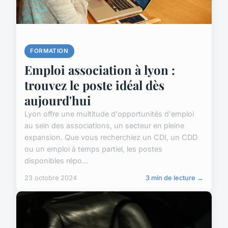
FORMATION
Emploi association à lyon :
trouvez le poste idéal dès
aujourd'hui
Lyon offre une multitude d'opportunités d'emploi
au sein des associations, un secteur en pleine
expansion. Que vous recherchiez un CDI, un CDD
ou un emploi à temps partiel, les postes
disponibles répo...
23 octobre 2024
3 min de lecture →