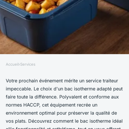
Accueil
›
Services
SERVICES
Découvrez le bac isotherme
Votre prochain événement mérite un service traiteur
impeccable. Le choix d'un bac isotherme adapté peut
traiteur idéal pour vos
faire toute la différence. Polyvalent et conforme aux
événements
normes HACCP, cet équipement recrée un
environnement optimal pour préserver la qualité de
Emma
•
28 novembre 2024
•
7 min de lecture
vos plats. Découvrez comment le bac isotherme idéal