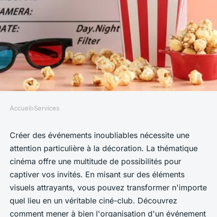
Accueil
›
Services
SERVICES
Location déco cinéma : créez
Créer des événements inoubliables nécessite une
attention particulière à la décoration. La thématique
des événements inoubliables !
cinéma offre une multitude de possibilités pour
captiver vos invités. En misant sur des éléments
Emma
•
12 octobre 2024
•
3 min de lecture
visuels attrayants, vous pouvez transformer n'importe
quel lieu en un véritable ciné-club. Découvrez
comment mener à bien l'organisation d'un événement