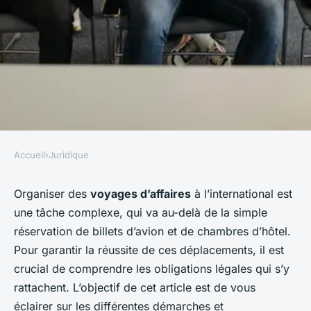
Accueil
›
Juridique
JURIDIQUE
Quelles sont les obligations
Organiser des
voyages d’affaires
à l’international est
une tâche complexe, qui va au-delà de la simple
légales pour une entreprise
réservation de billets d’avion et de chambres d’hôtel.
souhaitant organiser des
Pour garantir la réussite de ces déplacements, il est
voyages d'affaires
crucial de comprendre les obligations légales qui s’y
internationaux?
rattachent. L’objectif de cet article est de vous
éclairer sur les différentes démarches et