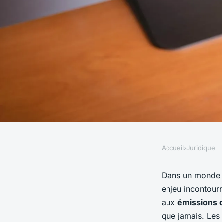
Accueil
›
Juridique
JURIDIQUE
Comment les entrepr
Dans un monde e
enjeu incontourn
peuvent-elles se co
aux
émissions 
que jamais. Les