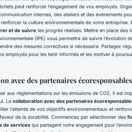
échets peut renforcer l’engagement de vos employés. Orga
mmunication internes, des ateliers et des événements po
t renforcer la culture environnementale de votre entreprise. En
er et de suivre
les progrès réalisés. Mettre en place des i
ironnementale (IPE) vous permettra de suivre l’évolution d
endre des mesures correctives si nécessaire. Partagez rég
os employés pour les tenir informés et les motiver à poursui
ion avec des partenaires écoresponsables
er aux réglementations sur les émissions de CO2, il est im
ul. La
collaboration avec des partenaires écoresponsable
iter l’atteinte de vos objectifs environnementaux et renforc
aveur de la durabilité. Commencez par sélectionner des
f
s de services
qui partagent votre engagement pour l’envir