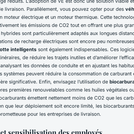
e réduits. L’adoption de VE est donc une solution viable e
de livraison. Parallèlement, vous pouvez opter pour des
véh
n moteur électrique et un moteur thermique. Cette technol
ativement les émissions de CO2 tout en offrant une plus grand
es hybrides sont particulièrement adaptés aux longues dista
stations de recharge électriques sont encore peu nombreuse
otte intelligents
sont également indispensables. Ces logici
tinéraires, de réduire les trajets inutiles et d’améliorer l’effica
analysant les données de conduite et en ajustant les habit
s systèmes peuvent réduire la consommation de carburant e
e significative. Enfin, envisagez l’utilisation de
biocarbur
ières premières renouvelables comme les huiles végétales o
biocarburants émettent nettement moins de CO2 que les carbu
ien que leur déploiement soit encore limité, les biocarburant
prometteuse pour les entreprises de livraison.
et sensibilisation des employés