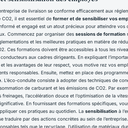
entreprise de livraison se conforme efficacement aux régle
 CO2, il est essentiel de
former et de sensibiliser vos em
nformé et engagé est un atout précieux pour atteindre vos o
ux. Commencez par organiser des
sessions de formation
r
glementations et les meilleures pratiques en matière de réd
2. Ces formations doivent être accessibles à tous les nive
s conducteurs aux cadres dirigeants. En expliquant l’import
 et les avantages de leur respect, vous motive rez vos emp
nts responsables. Ensuite, mettez en place des programm
e
. L’éco-conduite consiste à adopter des techniques de con
nsommation de carburant et les émissions de CO2. Par exem
s freinages, l’accélération douce et l’optimisation de la vite
ignificative. En fournissant des formations spécifiques, vo
ppliquer ces pratiques au quotidien. La
sensibilisation
à l’
e traduire par des actions concrètes au sein de l’entreprise
nsables tels que le recyclage, l’utilisation de matériaux dur