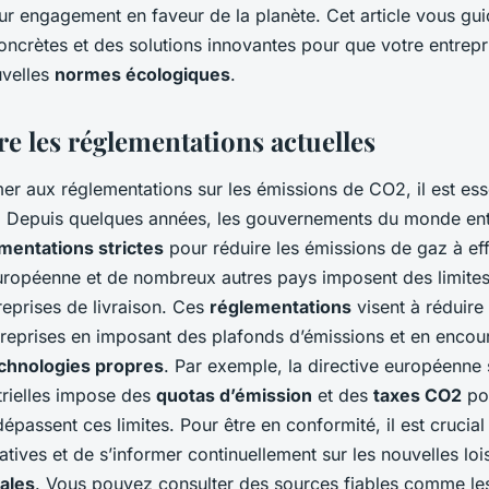
 les émissions de
ur engagement en faveur de la planète. Cet article vous gui
oncrètes et des solutions innovantes pour que votre entrepri
uvelles
normes écologiques
.
 les réglementations actuelles
r aux réglementations sur les émissions de CO2, il est ess
 Depuis quelques années, les gouvernements du monde enti
mentations strictes
pour réduire les émissions de gaz à eff
uropéenne et de nombreux autres pays imposent des limites
reprises de livraison. Ces
réglementations
visent à réduire
reprises en imposant des plafonds d’émissions et en encou
chnologies propres
. Par exemple, la directive européenne 
trielles impose des
quotas d’émission
et des
taxes CO2
pou
dépassent ces limites. Pour être en conformité, il est crucial
latives et de s’informer continuellement sur les nouvelles loi
ales
. Vous pouvez consulter des sources fiables comme les