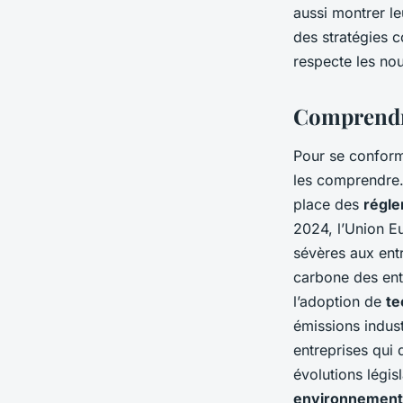
réglementations sur
aussi montrer le
des stratégies c
CO2?
respecte les no
Comprendre
Emma
•
27 août 2024
•
7 min de lecture
Pour se conforme
les comprendre.
place des
régle
2024, l’Union E
sévères aux ent
carbone des ent
l’adoption de
te
émissions indus
entreprises qui 
évolutions légis
environnement