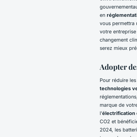
gouvernementaux
en
réglementat
vous permettra 
votre entrepris
changement clim
serez mieux prép
Adopter de
Pour réduire les
technologies v
réglementations,
marque de votre
l’
électrification 
CO2 et bénéfici
2024, les batte