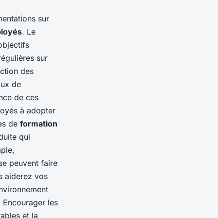
mentations sur
ployés
. Le
bjectifs
égulières sur
uction des
aux de
ance de ces
loyés à adopter
es de
formation
duite qui
ple,
sse peuvent faire
us aiderez vos
environnement
. Encourager les
ables et la