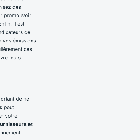
nisez des
ur promouvoir
fin, il est
ndicateurs de
e vos émissions
ulièrement ces
vre leurs
portant de ne
s
peut
er votre
ournisseurs et
onnement.