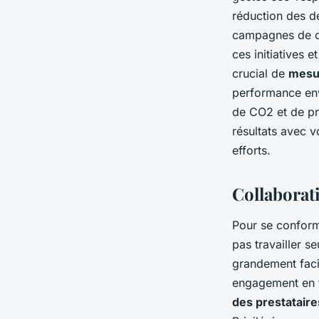
réduction des d
campagnes de co
ces initiatives e
crucial de
mesur
performance env
de CO2 et de pr
résultats avec v
efforts.
Collaborat
Pour se conform
pas travailler se
grandement facil
engagement en f
des prestataire