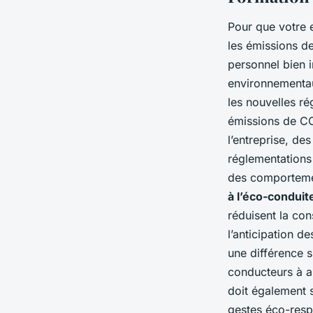
Pour que votre 
les émissions de
personnel bien i
environnementa
les nouvelles ré
émissions de CO
l’entreprise, de
réglementations
des comporteme
à l’éco-conduit
réduisent la co
l’anticipation de
une différence s
conducteurs à a
doit également s
gestes éco-respo