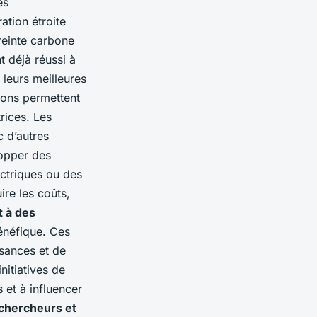
es
ation étroite
reinte carbone
t déjà réussi à
leurs meilleures
ions permettent
rices. Les
c d’autres
lopper des
ctriques ou des
ire les coûts,
t à des
énéfique. Ces
sances et de
nitiatives de
 et à influencer
 chercheurs et