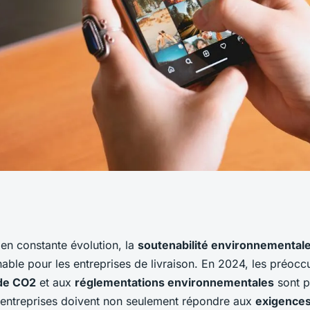
ises de livraison
n constante évolution, la
soutenabilité environnemental
able pour les entreprises de livraison. En 2024, les préocc
nformer aux
de CO2
et aux
réglementations environnementales
sont p
 entreprises doivent non seulement répondre aux
exigences