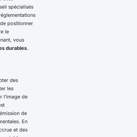
eil spécialisés
réglementations
 de positionner
e le
enant, vous
es durables
.
pter des
er les
r l’image de
st
 émission de
mentales. En
ccrue et des