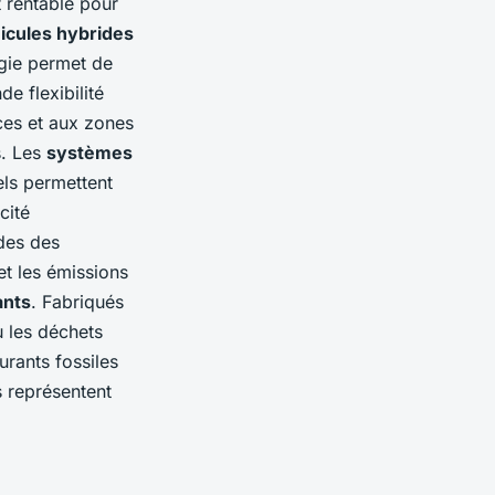
t rentable pour
icules hybrides
ogie permet de
e flexibilité
nces et aux zones
s. Les
systèmes
els permettent
cité
udes des
t les émissions
ants
. Fabriqués
u les déchets
rants fossiles
s représentent