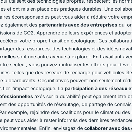
 qui utilisent des technologies propres, respectent les norm
s et ont mis en place des pratiques durables. Une collabor
aires écoresponsables peut vous aider à réduire votre emp
rez également des
partenariats avec des entreprises
qui on
missions de CO2. Apprendre de leurs expériences et adopter 
ccélérer votre propre transition écologique. Ces collaborat
rtager des ressources, des technologies et des idées novat
rielles
sont une autre avenue à explorer. En travaillant ave
votre secteur, vous pouvez mutualiser les efforts pour déve
nes, telles que des réseaux de recharge pour véhicules éle
de biocarburants. Ces initiatives peuvent non seulement rédu
sifier l’impact écologique. La
participation à des réseaux e
ofessionnelles
axés sur la durabilité peut également être b
rent des opportunités de réseautage, de partage de connais
Par exemple, rejoindre des coalitions pour le climat ou des i
e peut vous aider à rester informés des dernières tendances
environnementales. Enfin, envisagez de
collaborer avec des