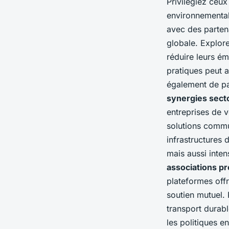
Privilégiez ceux
environnementale
avec des parten
globale. Explo
réduire leurs é
pratiques peut a
également de pa
synergies secto
entreprises de 
solutions commu
infrastructures 
mais aussi inten
associations pr
plateformes off
soutien mutuel. 
transport durabl
les politiques 