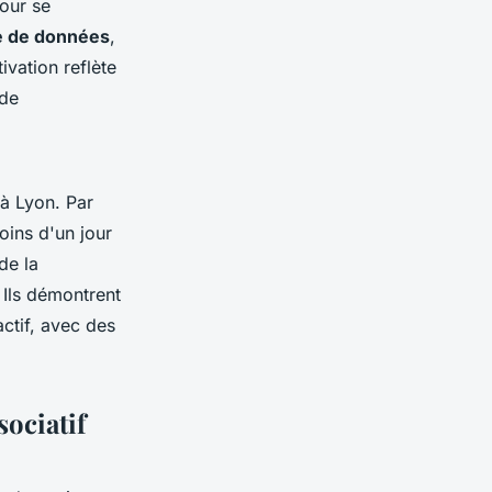
our se
e de données
,
ivation reflète
 de
 à Lyon. Par
oins d'un jour
de la
 Ils démontrent
ctif, avec des
ociatif