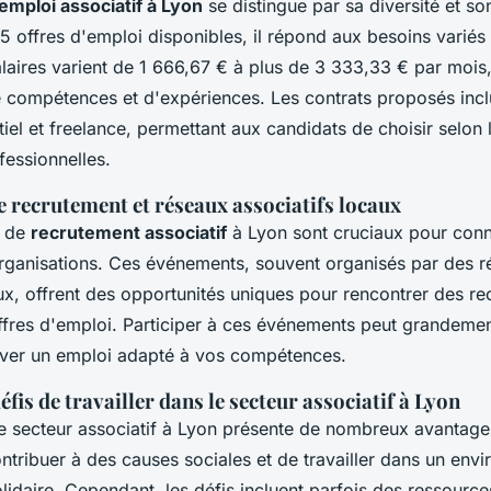
emploi associatif à Lyon
se distingue par sa diversité et s
5 offres d'emploi disponibles, il répond aux besoins variés
laires varient de 1 666,67 € à plus de 3 333,33 € par mois,
compétences et d'expériences. Les contrats proposés incl
el et freelance, permettant aux candidats de choisir selon 
fessionnelles.
 recrutement et réseaux associatifs locaux
s de
recrutement associatif
à Lyon sont cruciaux pour conn
rganisations. Ces événements, souvent organisés par des 
ux, offrent des opportunités uniques pour rencontrer des rec
ffres d'emploi. Participer à ces événements peut grandemen
ver un emploi adapté à vos compétences.
éfis de travailler dans le secteur associatif à Lyon
le secteur associatif à Lyon présente de nombreux avantages
ontribuer à des causes sociales et de travailler dans un env
idaire. Cependant, les défis incluent parfois des ressources