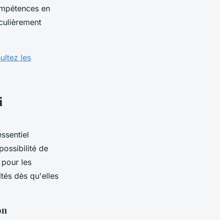
compétences en
culièrement
ultez les
i
 essentiel
possibilité de
 pour les
tés dès qu'elles
on