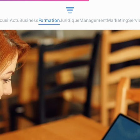
cueil
Actu
Business
Formation
Juridique
Management
Marketing
Servi