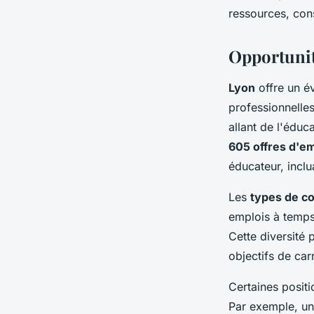
ressources, cons
Emma
•
23 octobre 2024
•
3 min de lecture
Opportunit
Lyon
offre un év
professionnelles
allant de l'éduca
605 offres d'em
éducateur, inclu
Les
types de co
emplois à temps 
Cette diversité 
objectifs de carr
Certaines posit
Par exemple, un