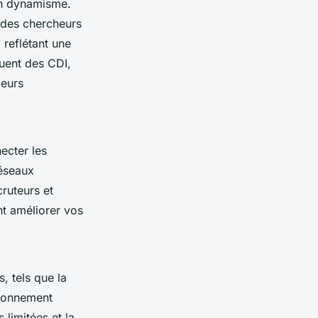
on dynamisme.
 des chercheurs
 reflétant une
uent des CDI,
leurs
ecter les
réseaux
ruteurs et
t améliorer vos
, tels que la
ironnement
 limitées et la