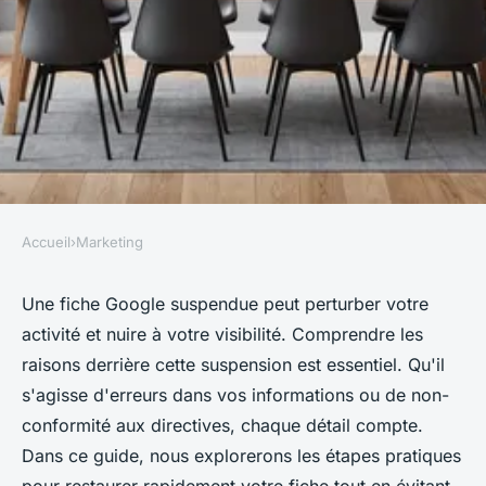
Accueil
›
Marketing
MARKETING
Restaurer votre fiche google
Une fiche Google suspendue peut perturber votre
activité et nuire à votre visibilité. Comprendre les
suspendue rapidement et
raisons derrière cette suspension est essentiel. Qu'il
efficacement
s'agisse d'erreurs dans vos informations ou de non-
conformité aux directives, chaque détail compte.
Emma
•
19 mars 2025
•
3 min de lecture
Dans ce guide, nous explorerons les étapes pratiques